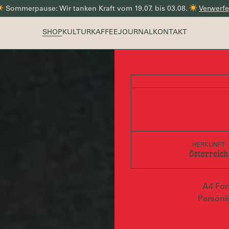
Sommerpause: Wir tanken Kraft vom 19.07. bis 03.08.
Verwerf
SHOP
KULTUR
KAFFEE
JOURNAL
KONTAKT
HERKUNFT
Österreich
A4 For
Persönli